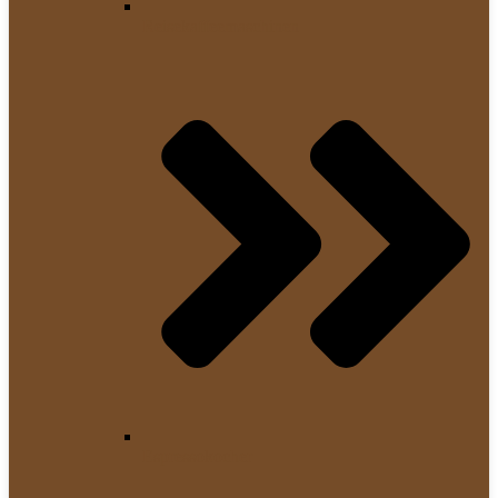
Reisekaffeemaschinen
Espressokocher