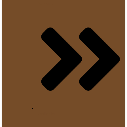
Zweikreiser
Dualboiler