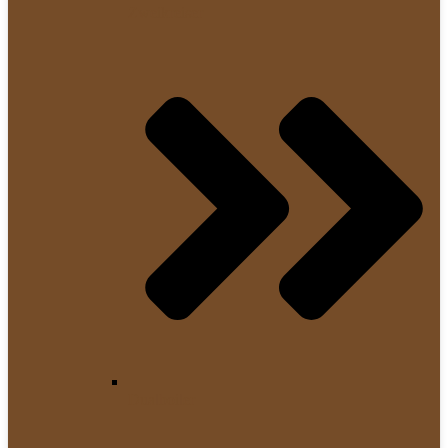
Zweikreiser
Dualboiler