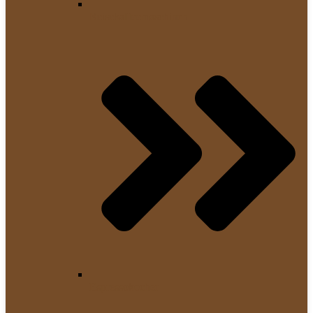
Reisekaffeemaschinen
Espressokocher