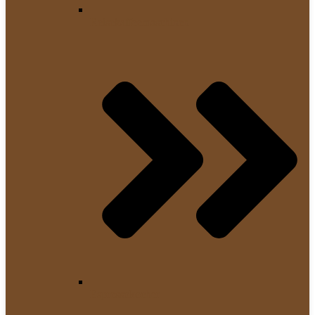
Reisekaffeemaschinen
Espressokocher