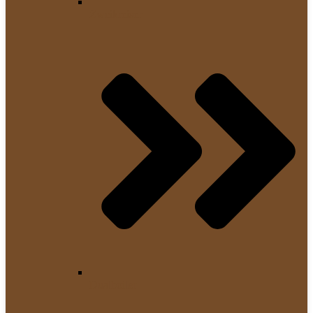
Zweikreiser
Dualboiler