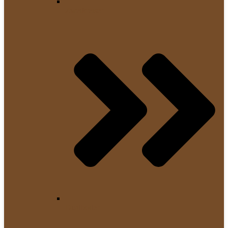
Zweikreiser
Dualboiler