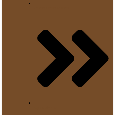
Reisekaffeemaschinen
Espressokocher