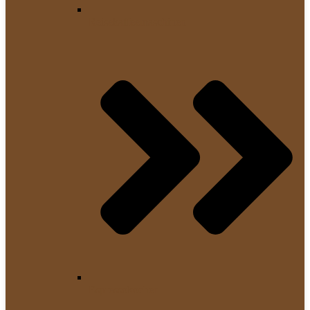
Reisekaffeemaschinen
Espressokocher