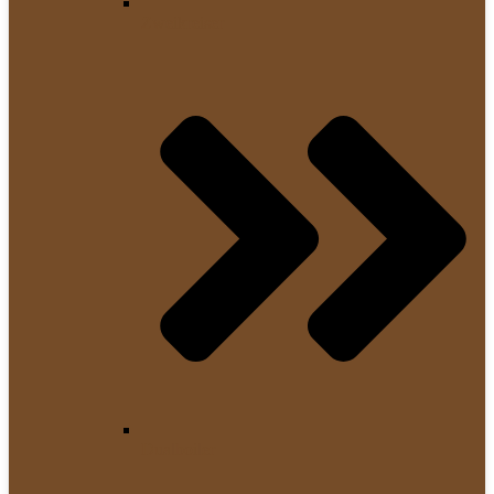
Zweikreiser
Dualboiler